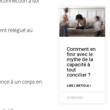
econnection à soi
vent relégué au
Comment en
finir avec le
mythe de la
capacité à
tout
concilier ?
rence à un corps en
LIRE L'ARTICLE »
03/08/2020