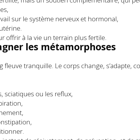
fertilité, mais un soutien complémentaire, qui peu
es,
avail sur le système nerveux et hormonal,
utérine.
ffrir à la vie un terrain plus fertile.
agner les métamorphoses
ng fleuve tranquille. Le corps change, s’adapte, c
 sciatiques ou les reflux,
piration,
chement,
nstipation,
itionner.