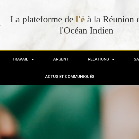
La plateforme de
l
'
é
m
a
n
c
i
p
a
t
i
à la
et dans l'Océan Indien
TRAVAIL
ARGENT
RELATIONS
SA
ACTUS ET COMMUNIQUÉS