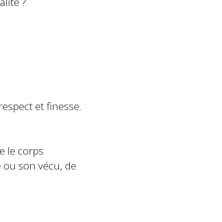
lité ?
espect et finesse.
e le corps
e ou son vécu, de