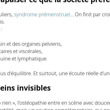
uliers,
syndrome prémenstruel
… On finit par cro
is.
 :
sin et des organes pelviens,
aires et viscérales,
guine et lymphatique.
us d’équilibre. Et surtout, une écoute réelle d’u
freins invisibles
rien », l’ostéopathie entre en scène avec douceu