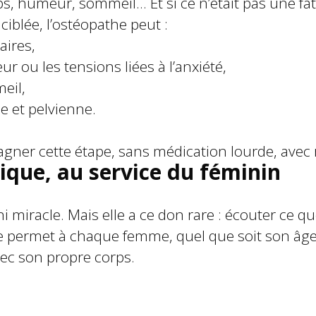
 humeur, sommeil… Et si ce n’était pas une fata
iblée, l’ostéopathe peut :
aires,
ur ou les tensions liées à l’anxiété,
eil,
le et pelvienne.
gner cette étape, sans médication lourde, avec r
ique, au service du féminin
i miracle. Mais elle a ce don rare : écouter ce qu
lle permet à chaque femme, quel que soit son âg
vec son propre corps.