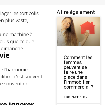
A lire également
ger les torticolis.
n plus vaste,
 une machine à
 plus que ce que
du dimanche.
vie
Comment les
femmes
peuvent se
de l’harmonie
faire une
libre, c’est souvent
place dans
l’immobilier
ime souvent de
commercial ?
LIRE L'ARTICLE »
ère ignorer