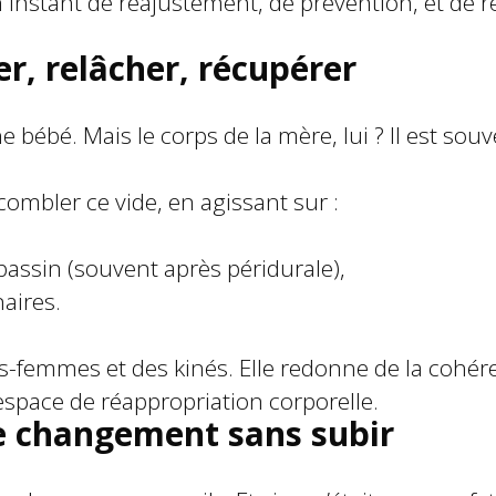
instant de réajustement, de prévention, et de r
r, relâcher, récupérer
bébé. Mais le corps de la mère, lui ? Il est sou
combler ce vide, en agissant sur :
bassin (souvent après péridurale),
naires.
ges-femmes et des kinés. Elle redonne de la cohé
 espace de réappropriation corporelle.
e changement sans subir